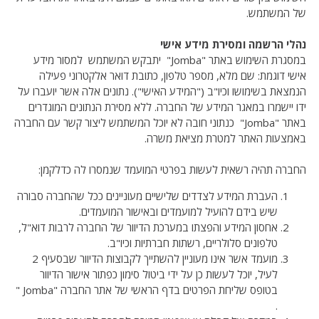
של המשתמש.
נהלי הרשמה ומסירת מידע אישי
במסגרת השימוש באתר "Jomba" יתבקש המשתמש למסור מידע
אישי דוגמת: שם מלא, מספר טלפון, כתובת דואר אלקטרוני פעילה
הנמצאת בשימושו וכיו"ב ("המידע האישי"). נתונים אלה אשר יועברו על
ידו יישמרו במאגר המידע של החברה. ללא מסירת הנתונים המוגדרים
באתר "Jomba" כנתוני חובה לא יוכל המשתמש ליצור קשר עם החברה
באמצעות האתר למטרת מציאת משרה.
החברה תהיה רשאית לעשות בפרטי המועמד שנמסרו לה כדלקמן:
העברת המידע לצדדים שלישיים מעוניינים ככל שהחברה סבורה
שיש בידם להועיל למועמדים ובאישור המועמדים.
אחסון המידע והפצתו במערכת הדיוור של החברה לרבות דוא"ל,
טלפונים סלולריים, רשתות חברתיות וכיו"ב.
מועמד אשר אינו מעוניין להשתייך לקבוצות הדיוור שבסעיף 2
לעיל, יוכל לעשות כן על ידי ביטול סימון כפתור אישור הדיוור
בטופס שליחת הפרטים בדף הראשי של אתר החברה "Jomba "
.