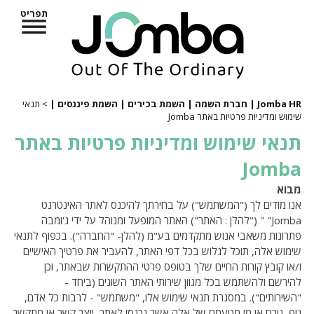
תפריט
Jomba HR | חברת השמה | השמת בכירים | השמת פיננסים |
> תנאי
שימוש ומדיניות פרטיות באתר Jomba
תנאי שימוש ומדיניות פרטיות באתר
Jomba
מבוא
אנו מודים לך ("המשתמש") על בחירתך להיכנס לאתר האינטרנט
Jomba" " ("להלן : האתר") האתר המופעל ומנוהל על ידי ג'ומבה
פתרונות משאבי אנוש מתקדמים בע"מ (להלן- "החברה"). בכפוף לתנאי
שימוש אלה, תוכל לגלוש בכל דפי האתר, להעביר את פרטיך האישיים
ו/או קובץ קורות החיים שלך בטופס פרטי ההתקשרות שבאתר, וכן
להירשם ולהשתמש בכל מגוון שירותי האתר השונים (ביחד -
"השירותים"). במסגרת תנאי שימוש אלו, "משתמש" - לרבות כל אדם,
גוף, גורם או מי מטעמם של אלה אשר נכנסו לאתר, יוצר קשר או מתקשר