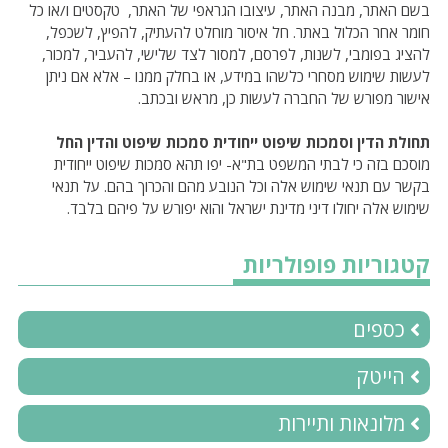
בשם האתר, מבנה האתר, עיצובו הגראפי של האתר, טקסטים ו/או כל
חומר אחר הכלול באתר. חל איסור מוחלט להעתיק, להפיץ, לשכפל,
להציג בפומבי, לשנות, לפרסם, למסור לצד שלישי, להעביר, למכור,
לעשות שימוש מסחרי כלשהו במידע, או בחלק ממנו – אלא אם ניתן
אישור מפורש של החברה לעשות כן, מראש ובכתב.
תחולת הדין וסמכות שיפוט ייחודית סמכות שיפוט והדין החל
מוסכם בזה כי לבתי המשפט בת"א- יפו תהא סמכות שיפוט ייחודית
בקשר עם תנאי שימוש אלה וכל הנובע מהם והכרוך בהם. על תנאי
שימוש אלה יחולו דיני מדינת ישראל והוא יפורש על פיהם בלבד.
קטגוריות פופולריות
כספים
הייטק
מלונאות ותיירות