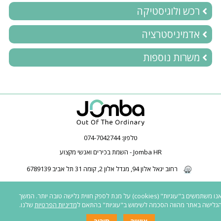
רכש ולוגיסטיקה
אדמיניסטרציה
משרות נוספות
טלפון:
074-7042744
Jomba HR - השמת בכירים ואנשי מקצוע
רחוב יגאל אלון 94, מגדל אלון 2, קומה 31 תל אביב 6789139
2026 © כל הזכויות שמורות ל-Jomba HR | חברת השמה | השמת בכירים | השמת
אנו משתמשים ב"עוגיות" (cookies) על מנת לספק חווית גלישה טובה יותר. המשך
פיננסים | |
כל המשרות באתר פונות לגברים ונשים כאחד
|
נגישות לאנשים עם
גלישה באתר מהווה הסכמה לשימוש ב"עוגיות" בהתאם ל
מדיניות הפרטיות
שלנו.
מוגבלות
|
תנאי שימוש ומדיניות פרטיות