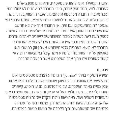
החברה מפעילה אתר להפגשת מעסיקים ומועמדים פוטנציאלים
לעבודה. למען הסר ספק יובהר, כי בין החברה למועמדים לא יחולו יחסי
עובד מעביד. החברה מפרסמת את הצעות העבודה המתקבלות ועושה
כל שביכולתה על מנת להעביר למועמדים מידע מלא, מפורט ועדכני כפי
שנמסר לה מהמעסיקים. עם זאת, אין החברה אחראית ולא תחשב
אחראית לנכונות התוכן אשר נמסר לה מצדדים שלישיים. החברה עשויה
לספק מעת לעת כשירות לציבור המשתמשים קישורים לאתרים אחרים.
החברה אינה מתחייבת כי המידע באתרים אלו יהיה מלא ו/או עדכני
והחברה לא תישא באחריות כלפי משתמש אשר ניזוק במישרין ו/או
בעקיפין על ידי הסתמכות על מידע אשר קיבל באמצעות לחיצה על
קישור לאתרים אלו מתוך אתר האינטרנט אשר בבעלות החברה.
פרטיות
המידע הנאסף באתר "Jomba" הינו מידע לצרכים סטטיסטיים ואינו
מידע אישי. אנו אוספים מידע באופן אוטומטי אשר מפלח נתונים אודות
אופן צפייה באתר האינטרנט על פי דפדפנים, מנועי חיפוש, קישורים
מפנים (לינקים), מיקום גולשים על פי ערים, זמני שהיית משתמשים באתר
ובעמודים השונים ועוד. באמצעות ניתוח ובקרה של נתונים סטטיסטיים
אלו אנו פועלים לשיפור חווית הגלישה תוך שימת דגש על שמירת
פרטיותם של המשתמשים ותוך הקפדה על מניעת פגיעה בפרטיותם.