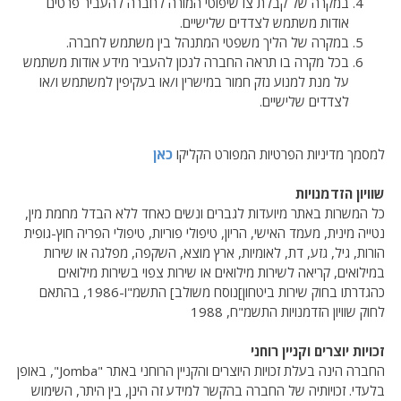
במקרה של קבלת צו שיפוטי המורה לחברה להעביר פרטים
אודות משתמש לצדדים שלישיים.
במקרה של הליך משפטי המתנהל בין משתמש לחברה.
בכל מקרה בו תראה החברה לנכון להעביר מידע אודות משתמש
על מנת למנוע נזק חמור במישרין ו/או בעקיפין למשתמש ו/או
לצדדים שלישיים.
למסמך מדיניות הפרטיות המפורט הקליקו
כאן
שוויון הזדמנויות
כל המשרות באתר מיועדות לגברים ונשים כאחד ללא הבדל מחמת מין,
נטייה מינית, מעמד האישי, הריון, טיפולי פוריות, טיפולי הפריה חוץ-גופית
הורות, גיל, גזע, דת, לאומיות, ארץ מוצא, השקפה, מפלגה או שירות
במילואים, קריאה לשירות מילואים או שירות צפוי בשירות מילואים
כהגדרתו בחוק שירות ביטחון]נוסח משולב] התשמ"ו-1986, בהתאם
לחוק שוויון הזדמנויות התשמ"ח, 1988
זכויות יוצרים וקניין רוחני
החברה הינה בעלת זכויות היוצרים והקניין הרוחני באתר "Jomba", באופן
בלעדי. זכויותיה של החברה בהקשר למידע זה הינן, בין היתר, השימוש