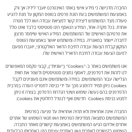
החברה מדגישה כי מידע אישי באתר האינטרנט יועבר לידיה אך ורק
באמצעות המשתמשים בעת הזנת פרטים בטופס המקוון על מנת להניע
פעולה מצד המשתמש ליצירת קשר למציאת עבודה ו/או לכל מטרה
אחרת. בכל מקרה אחר, המידע הנאסף הינו סטטיסטי בלבד ואינו כולל
את פרטיהם האישיים של המשתמשים. המידע האישי שיימסר מרצון
לחברה יישמר במאגריה. במידה ומשתמש יאשר באמצעות הטופס
המקוון קבלת הצעות עבודה לתיבת הדואר האלקטרוני, יועברו מפעם
לפעם הצעות עבודה לתיבת הדוא"ל האישית שלו.
אנו משתמשים באתר ב-"Cookies" ("עוגיות"), קבצי טקסט המאפשרים
לנו לזהות את דפדפנים, לאסוף נתונים סטטיסטיים ולשפר את חווית
הגלישה עבור המשתמשים. במידה ומשתמשים אינם מעוניינים לקבל
Cookies ניתן תמיד להימנע מכך על ידי כניסה לתפריט העזרה במרבית
הדפדפנים בהם נעשה שימוש ושינוי הגדרות הדפדפן. בצורה זו ניתן
למנוע כניסת Cookies חדשים ואף לנטרל לחלוטין את Cookies.
החברה אינה אחראית ולא תהיה אחראית על פגיעה בפרטיות
המשתמשים כתוצאה ממדיניות הפרטיות ו/או תנאי השימוש של אתרים
אחרים אליהם הגיעו המשתמשים באמצעות קישורים מאתר החברה.
השימוש בקישורים לאתרים ו/או באתרים עצמם הינו באחריותו הבלעדית