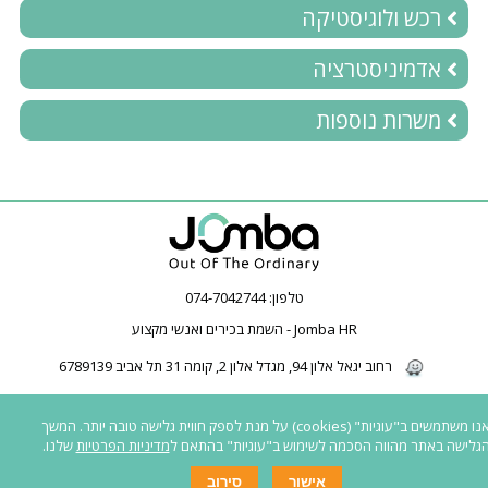
רכש ולוגיסטיקה
אדמיניסטרציה
משרות נוספות
טלפון:
074-7042744
Jomba HR - השמת בכירים ואנשי מקצוע
רחוב יגאל אלון 94, מגדל אלון 2, קומה 31 תל אביב 6789139
2026 © כל הזכויות שמורות ל-Jomba HR | חברת השמה | השמת בכירים | השמת
אנו משתמשים ב"עוגיות" (cookies) על מנת לספק חווית גלישה טובה יותר. המשך
פיננסים | |
כל המשרות באתר פונות לגברים ונשים כאחד
|
נגישות לאנשים עם
גלישה באתר מהווה הסכמה לשימוש ב"עוגיות" בהתאם ל
מדיניות הפרטיות
שלנו.
מוגבלות
|
תנאי שימוש ומדיניות פרטיות
אישור
סירוב