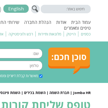
English
עמוד הבית
אודות
הנהלת החברה
שירותי הח
טיפים ומאמרים
כספים
הייטק
מלונאות ותיירות
רכש ולוגיסטיקה
אד
סוכן חכם:
מאשר/ת קבלת דיוורים ומסכ
Jomba HR | חברת השמה | השמת בכירים | השמת פיננסים |
טופס שליחת קורות 