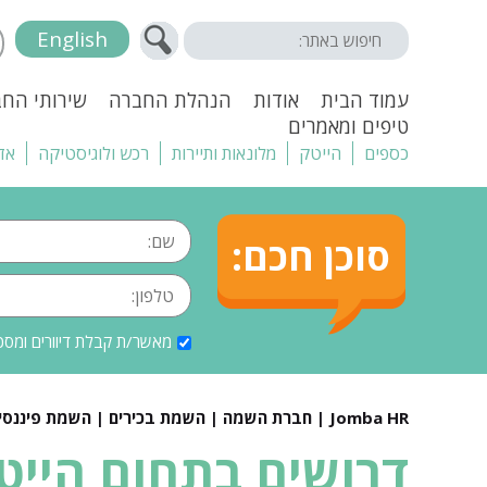
English
עמוד הבית
אודות
הנהלת החברה
שירותי הח
טיפים ומאמרים
כספים
הייטק
מלונאות ותיירות
רכש ולוגיסטיקה
אד
סוכן חכם:
מאשר/ת קבלת דיוורים ומסכ
Jomba HR | חברת השמה | השמת בכירים | השמת פיננסים |
דרושים בתחום הייט