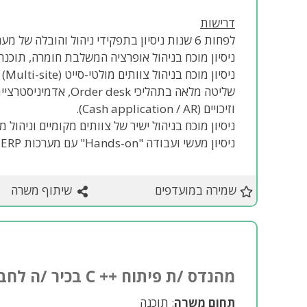
דרישות
לפחות 6 שנות ניסיון בתפקידי ניהול והובלה של מערכים תפעוליים גלובליים.
ניסיון מוכח בניהול אופרציה המשלבת חומרה, תוכנה, חלפים, לצ
ניסיון מוכח בניהול צוותים מולטי-סייט (Multi-site) ובקבוצת חברות.
וזיכויים (Cash application / AR).
ניסיון מוכח בניהול ישיר של צוותים מקומיים וניהול מט
ניסיון מעשי ועבודה "Hands-on" עם מערכות ERP ארגוניות.
שמירה במועדפים
שיתוף משרה
מהנדס /ת פיתוח ++ C בכיר /ה לחברת הייטק באזור המרכז - שרון
תחום משרה
: תוכנה