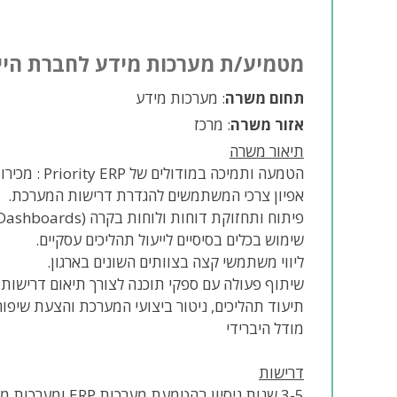
מטמיע/ת מערכות מידע לחברת הייט
תחום משרה
: מערכות מידע
אזור משרה
: מרכז
תיאור משרה
הטמעה ותמיכה במודולים של Priority ERP : מכירות, מלאי, רכש, ייצור וכספים.
אפיון צרכי המשתמשים להגדרת דרישות המערכת.
פיתוח ותחזוקת דוחות ולוחות בקרה (Dashboards) לתמיכה בקבלת החלטות מבוססת נתונים.
שימוש בכלים בסיסיים לייעול תהליכים עסקיים.
ליווי משתמשי קצה בצוותים השונים בארגון.
שיתוף פעולה עם ספקי תוכנה לצורך תיאום דרישות,
תיעוד תהליכים, ניטור ביצועי המערכת והצעת שיפור
מודל היברידי
דרישות
3-5 שנות ניסיון בהטמעת מערכות ERP ומערכות מידע, עם ניסיון מעשי מוכח ב-Priority ERP.