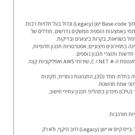
Productio) של קוד אלגוריתמי באמצעות הוספת ממשקים נדרשים, מודלים של
קצה לקצה (End-to-End) כגון תמיכה במחירונים חיצוניים, אסטרטגיות תכנון חלופיות,
תכנון ותחזוקת ממשקים בין מנוע התכנון ב- C ++, מעטפת ה-# C /.NET, שירותי AWS ואפליקציות קצה
חקירה ופתרון של בעיות מורכבות הכוללות גיאומטריה בתלת-ממד (3D), התנהגות נומרית, תקינות
יכולת מוכחת להגיע לפרודוקטיביות גבוהה בתוך קוד-בייס קיים או ישן (Legacy) רחב היקף, ולא רק