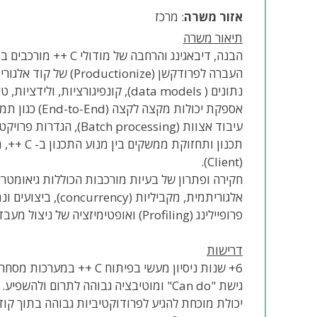
אזור משרה
: מרכז
תיאור משרה
הבנה, דיבאגינג והרחבה של מודולי C ++ מורכבים בתוך Base-code ישן (Legacy) וגדול בעל תלויות רבות.
העברה לפרודקשן (nize
נתונים ( data models), קונפיגורציות, ולידציות, טיפול בשגיאות, בקרות ביצועים ובדיקות.
אספקת יכולות מ
עיבוד אצוות (Batch processing), הגדרות פרויקט חדשות ותוצרי תכנון נוספים.
(Client).
אלגוריתמית, מקביליות (concurrency), ביצועים ונתוני אמת מהשטח.
פרופיילינג (Profiling) ואופטימיזציה של ניצול מעבד (CPU) וזיכרון בתהליכי תכנון עתירי חישוב.
דרישות
6+ שנות ניסיון מעשי בפיתוח C ++ במערכות מסחריות מורכבות.
גישת "Can do" ומוטיבציה גבוהה לתרום ולהשפיע.