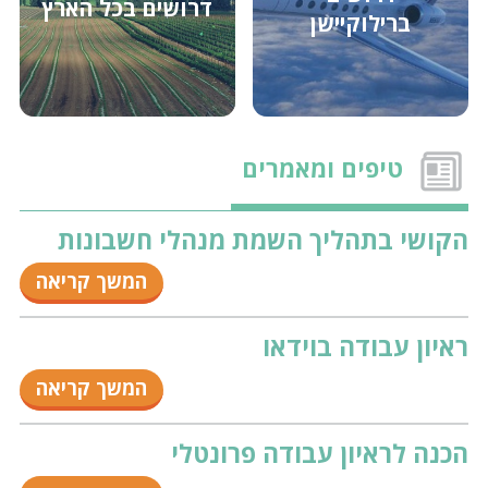
דרושים בכל הארץ
ברילוקיישן
מנהל/ת משאבי אנוש אזורי לחברת מלונות באזור
ירושלים
מנהל/ת כספים (תחת סמנכ״ל כספים) לחברה בתחום
השירותים באזור חיפה
טיפים ומאמרים
מתאם/ת מכירות לחברה תעשייתית באזור השפלה
הקושי בתהליך השמת מנהלי חשבונות
המשך קריאה
מנהל/ת חשבונות לקוחות לחברה בפתח תקווה
ראיון עבודה בוידאו
המשך קריאה
חשב/ת אזורי/ת לחברת מלונות באזור ירושלים
הכנה לראיון עבודה פרונטלי