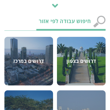
עו״ד לחברת נדל״ן יזמית - קבלנית באזור המרכז
חיפוש עבודה לפי אזור
מנהל/ת הדרכה למלון באזור חיפה
חשב/ת שכר לרשת מלונות בפריסה ארצית
דרושים בצפון
דרושים במרכז
מנהל/ת משק למלון בוטיק באזור השרון
מנהל/ת חשבונות יחיד/ה עד מאזן לחברת נדל״ן
באזור המרכז
שף/ית ראשי/ת למלון גדול באזור המרכז