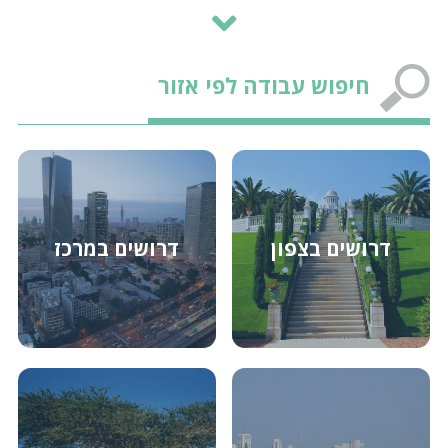
עו״ד לחברת נדל״ן יזמית - קבלנית באזור המרכז
חיפוש עבודה לפי אזור
מנהל/ת הדרכה למלון באזור חיפה
חשב/ת שכר לרשת מלונות בפריסה ארצית
דרושים בצפון
דרושים במרכז
מנהל/ת חשבונות יחיד/ה עד מאזן לחברת נדל״ן
באזור המרכז
מנהל/ת משק למלון בוטיק באזור השרון
שף/ית ראשי/ת למלון גדול באזור המרכז