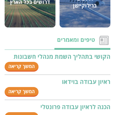
דרושים בכל הארץ
ברילוקיישן
מנהל/ת משאבי אנוש אזורי לחברת מלונות באזור
ירושלים
מנהל/ת כספים (תחת סמנכ״ל כספים) לחברה בתחום
השירותים באזור חיפה
טיפים ומאמרים
מתאם/ת מכירות לחברה תעשייתית באזור השפלה
הקושי בתהליך השמת מנהלי חשבונות
המשך קריאה
מנהל/ת חשבונות לקוחות לחברה בפתח תקווה
ראיון עבודה בוידאו
המשך קריאה
חשב/ת אזורי/ת לחברת מלונות באזור ירושלים
הכנה לראיון עבודה פרונטלי