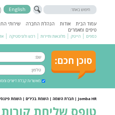
English
עמוד הבית
אודות
הנהלת החברה
שירותי הח
טיפים ומאמרים
כספים
הייטק
מלונאות ותיירות
רכש ולוגיסטיקה
אד
סוכן חכם:
מאשר/ת קבלת דיוורים ומסכ
Jomba HR | חברת השמה | השמת בכירים | השמת פיננסים |
טופס שליחת קורות 