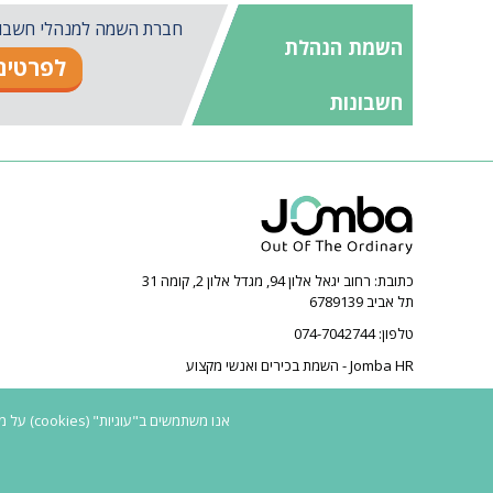
חברת השמה למנהלי חשבונות 
השמת הנהלת
לפרטים 
חשבונות
כתובת:
רחוב יגאל אלון 94, מגדל אלון 2, קומה 31
תל אביב 6789139
טלפון:
074-7042744
Jomba HR - השמת בכירים ואנשי מקצוע
אנו משתמשים ב"עוגיות" (cookies) על מנת לספק חווית גלישה טובה יותר. המשך הגלישה באתר מהווה הסכמה לשימוש ב"עוגיות" בהתאם ל
2026 © כל הזכויות שמורות ל-Jomba HR | חברת השמה | השמת בכירים | השמת פיננסים | |