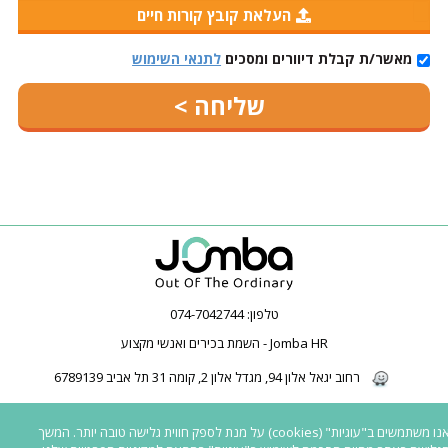
העלאת קובץ קורות חיים
מאשר/ת קבלת דיוורים ומסכים
לתנאי השימוש
טלפון:
074-7042744
Jomba HR - השמת בכירים ואנשי מקצוע
רחוב יגאל אלון 94, מגדל אלון 2, קומה 31 תל אביב 6789139
2026 © כל הזכויות שמורות ל-Jomba HR | חברת השמה | השמת בכירים | השמת
אנו משתמשים ב"עוגיות" (cookies) על מנת לספק חווית גלישה טובה יותר. המשך
פיננסים | |
כל המשרות באתר פונות לגברים ונשים כאחד
|
נגישות לאנשים עם