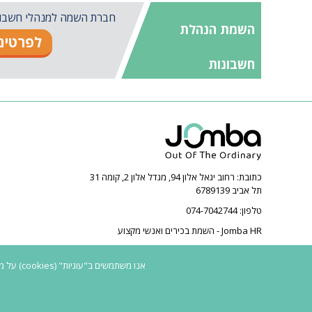
חברת השמה למנהלי חשבונות 
השמת הנהלת
לפרטים 
חשבונות
כתובת:
רחוב יגאל אלון 94, מגדל אלון 2, קומה 31
תל אביב 6789139
טלפון:
074-7042744
Jomba HR - השמת בכירים ואנשי מקצוע
אנו משתמשים ב"עוגיות" (cookies) על מנת לספק חווית גלישה טובה יותר. המשך הגלישה באתר מהווה הסכמה לשימוש ב"עוגיות" בהתאם ל
2026 © כל הזכויות שמורות ל-Jomba HR | חברת השמה | השמת בכירים | השמת פיננסים | |