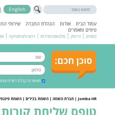
English
עמוד הבית
אודות
הנהלת החברה
שירותי הח
טיפים ומאמרים
כספים
הייטק
מלונאות ותיירות
רכש ולוגיסטיקה
אד
סוכן חכם:
מאשר/ת קבלת דיוורים ומסכ
Jomba HR | חברת השמה | השמת בכירים | השמת פיננסים |
טופס שליחת קורות 