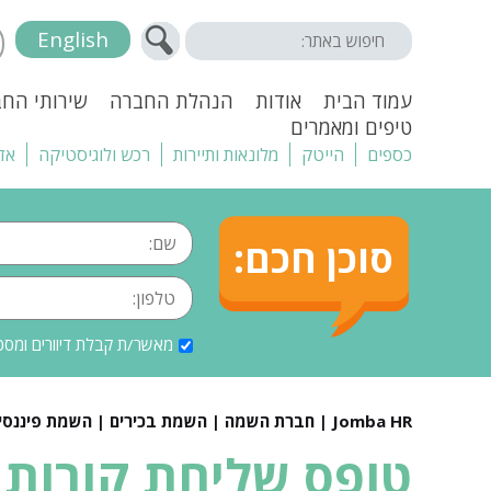
English
עמוד הבית
אודות
הנהלת החברה
שירותי הח
טיפים ומאמרים
כספים
הייטק
מלונאות ותיירות
רכש ולוגיסטיקה
אד
סוכן חכם:
מאשר/ת קבלת דיוורים ומסכ
Jomba HR | חברת השמה | השמת בכירים | השמת פיננסים |
טופס שליחת קורות 