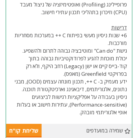
פרופיילינג (Profiling) ואופטימיזציה של ניצול מעבד
(CPU) וזיכרון בתהליכי תכנון עתירי חישוב.
דרישות
6+ שנות ניסיון מעשי בפיתוח C ++ במערכות מסחריות
מורכבות.
גישת "Can do" ומוטיבציה גבוהה לתרום ולהשפיע.
יכולת מוכחת להגיע לפרודוקטיביות גבוהה בתוך
קוד-בייס קיים או ישן (Legacy) רחב היקף, ולא רק
בפרויקטי Greenfield (מאפס).
ידע מעמיק ב- C ++, תכנון מונחה עצמים (OOD), מבני
נתונים, אלגוריתמים, דיבאגינג וארכיטקטורת תוכנה.
ניסיון בעבודה על אפליקציות רגישות לביצועים
(Performance-sensitive), עתירות חישוב או בעלות
אופי אלגוריתמי מובהק.
שמירה במועדפים
שליחת קו"ח