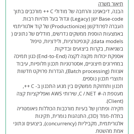
תיאור משרה
הבנה, דיבאגינג והרחבה של מודולי C ++ מורכבים בתוך
Base-code ישן (Legacy) וגדול בעל תלויות רבות.
העברה לפרודקשן (Productionize) של קוד אלגוריתמי
באמצעות הוספת ממשקים נדרשים, מודלים של נתונים (
data models), קונפיגורציות, ולידציות, טיפול
בשגיאות, בקרות ביצועים ובדיקות.
אספקת יכולות מקצה לקצה (End-to-End) כגון תמיכה
במחירונים חיצוניים, אסטרטגיות תכנון חלופיות, עיבוד
אצוות (Batch processing), הגדרות פרויקט חדשות
ותוצרי תכנון נוספים.
תכנון ותחזוקת ממשקים בין מנוע התכנון ב- C ++,
מעטפת ה-# C /.NET, שירותי AWS ואפליקציות קצה
(Client).
חקירה ופתרון של בעיות מורכבות הכוללות גיאומטריה
בתלת-ממד (3D), התנהגות נומרית, תקינות
אלגוריתמית, מקביליות (concurrency), ביצועים ונתוני
אמת מהשטח.