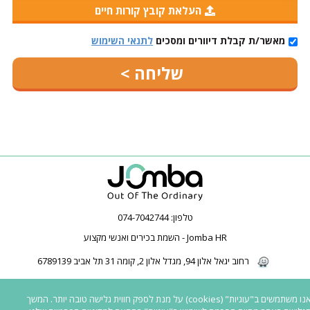
העלאת קובץ קורות חיים
מאשר/ת קבלת דיוורים ומסכים
לתנאי השימוש
טלפון:
074-7042744
Jomba HR - השמת בכירים ואנשי מקצוע
רחוב יגאל אלון 94, מגדל אלון 2, קומה 31 תל אביב 6789139
2026 © כל הזכויות שמורות ל-Jomba HR | חברת השמה | השמת בכירים | השמת
אנו משתמשים ב"עוגיות" (cookies) על מנת לספק חווית גלישה טובה יותר. המשך
פיננסים | |
כל המשרות באתר פונות לגברים ונשים כאחד
|
נגישות לאנשים עם