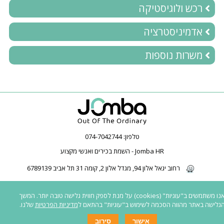
רכש ולוגיסטיקה
אדמיניסטרציה
משרות נוספות
טלפון:
074-7042744
Jomba HR - השמת בכירים ואנשי מקצוע
רחוב יגאל אלון 94, מגדל אלון 2, קומה 31 תל אביב 6789139
2026 © כל הזכויות שמורות ל-Jomba HR | חברת השמה | השמת בכירים | השמת
אנו משתמשים ב"עוגיות" (cookies) על מנת לספק חווית גלישה טובה יותר. המשך
פיננסים | |
כל המשרות באתר פונות לגברים ונשים כאחד
|
נגישות לאנשים עם
גלישה באתר מהווה הסכמה לשימוש ב"עוגיות" בהתאם ל
מדיניות הפרטיות
שלנו.
מוגבלות
|
תנאי שימוש ומדיניות פרטיות
אישור
סירוב