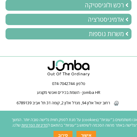
רכש ולוגיסטיקה
אדמיניסטרציה
משרות נוספות
טלפון:
074-7042744
Jomba HR - השמת בכירים ואנשי מקצוע
רחוב יגאל אלון 94, מגדל אלון 2, קומה 31 תל אביב 6789139
2026 © כל הזכויות שמורות ל-Jomba HR | חברת השמה | השמת בכירים | השמת
אנו משתמשים ב"עוגיות" (cookies) על מנת לספק חווית גלישה טובה יותר. המשך
פיננסים | |
כל המשרות באתר פונות לגברים ונשים כאחד
|
נגישות לאנשים עם
גלישה באתר מהווה הסכמה לשימוש ב"עוגיות" בהתאם ל
מדיניות הפרטיות
שלנו.
מוגבלות
|
תנאי שימוש ומדיניות פרטיות
אישור
סירוב