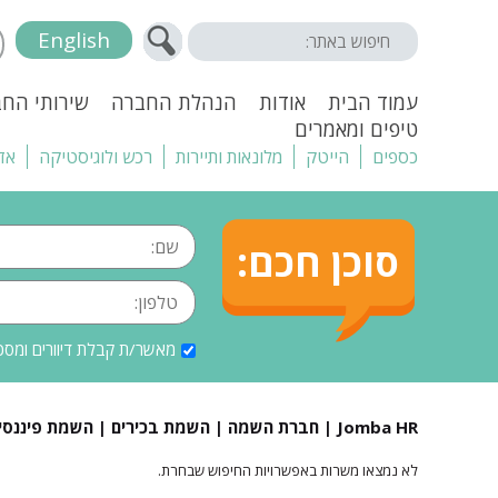
English
עמוד הבית
אודות
הנהלת החברה
שירותי הח
טיפים ומאמרים
כספים
הייטק
מלונאות ותיירות
רכש ולוגיסטיקה
אד
סוכן חכם:
מאשר/ת קבלת דיוורים ומסכ
Jomba HR | חברת השמה | השמת בכירים | השמת פיננסים |
לא נמצאו משרות באפשרויות החיפוש שבחרת.