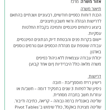
אזור משרה
: מרכז
תיאור משרה
הכנת דוחות כספיים חודשיים, רבעוניים ושנתיים בהתאם
לדרישות הנהלה ורואי חשבון חיצוניים.
ביצוע ניתוחים פיננסיים ותמיכה בקבלת החלטות
עסקיות.
יישום בקרות פנים והבטחת דיוק הנתונים הפיננסיים.
עבודה שוטפת עם מנהלת הכספים ועם גורמים נוספים
בארגון.
יכולת עבודה עצמאית ללא ניהול כפיפים
משרה מלאה כולל היברידיות (יום אחד קבוע)
דרישות
רישיון רו״ח מוסמך׳/כת - חובה
ניסיון של לפחות 3 שנים בתפקיד דומה – חשב/ת או
עוזר/ת חשב בחברה מסחרית.
שליטה באנגלית ברמה גבוהה – קריאה, כתיבה ודיבור.
שליטה מצוינת באקסל, כולל שימוש ב־Pivot Tables