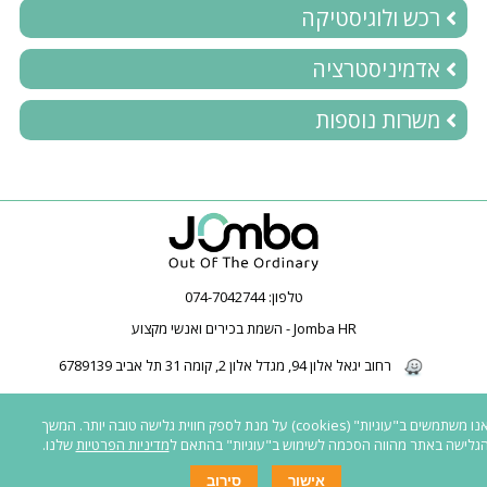
רכש ולוגיסטיקה
אדמיניסטרציה
משרות נוספות
טלפון:
074-7042744
Jomba HR - השמת בכירים ואנשי מקצוע
רחוב יגאל אלון 94, מגדל אלון 2, קומה 31 תל אביב 6789139
2026 © כל הזכויות שמורות ל-Jomba HR | חברת השמה | השמת בכירים | השמת
אנו משתמשים ב"עוגיות" (cookies) על מנת לספק חווית גלישה טובה יותר. המשך
פיננסים | |
כל המשרות באתר פונות לגברים ונשים כאחד
|
נגישות לאנשים עם
גלישה באתר מהווה הסכמה לשימוש ב"עוגיות" בהתאם ל
מדיניות הפרטיות
שלנו.
מוגבלות
|
תנאי שימוש ומדיניות פרטיות
אישור
סירוב