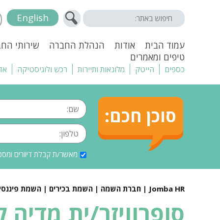
English
עמוד הבית
אודות
הנהלת החברה
שירותי הח
טיפים ומאמרים
כספים
הייטק
מלונאות ותיירות
רכש ולוגיסטיקה
אד
סוכן חכם:
מאשר/ת קבלת דיוורים ומסכ
Jomba HR | חברת השמה | השמת בכירים | השמת פיננסים |
סופרוויזר/ית מדיה 